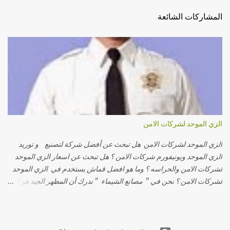
المشاركات الشائعة
الزي الموحد لشركات الامن
الزي الموحد لشركات الامن هل تبحث عن أفضل شركة لتصنيع و توريد
الزي الموحد ويونيفورم شركات الامن ؟ هل تبحث عن اسعار الزي الموحد
لشركات الامن والحراسه ؟ وما هو افضل قماش يستخدم في الزي الموحد
لشركات الامن ؟ نحن في " مصانع الشيماء " ندرك أن المظهر الجيد هو أول
إنطباع تتركه شركات الأمن لدي عملائها لذلك قمنا بتوفير 3 انواع من الزي
الموحد لشركات الأمن ( قميص -بنطلون - تيشيرت - جاكيت ) بتصميمات
مختلفة من حيث الخامات ونسبة الخلط و تتميز تصميماتنا بالاناقة والجودة