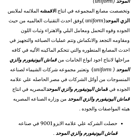
الموحد
(uniform)
وتخصصت مصانع المجموعه في انتاج
الاقمشه
الملائمه لملابس
الزي الموحد
(
uniform
)
وفق احدث التقنيات
العالميه من حيث
الجوده وقوه التحمل ومعامل البلي والاهتراء وثبات اللون
ومقاومه التجعد والانكماش وتتم
عمليات الصباغه والتجهيز في
احدث المصابغ المتطوره والتي تتحكم الماكينه الأليه في كافه
مراحلها لانتاج اجود
انواع الخامات من
قماش اليونيفورم والزي
الموحد
(
uniform
)
وتعتبر مجموعه شركات الشيماء لصناعه
المنسوجات من أوائل الشركات في مصر الحاصله علي علامه
الجوده في
قماش
اليونيفورم والزي الموحد
المصريه في انتاج
قماش اليونيفورم والزي الموحد
من وزاره الصناعه المصريه
هيئه المواصفات والجوده .
حصلت الشركه علي علامه الايزو 9001 في صناعه
قماش اليونيفورم والزي الموحد
.