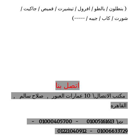
( بنطلون / بالطو / افرول / تيشيرت / قميص / جاكيت /
شورت / كاب / جيبه / -----)
اتصل بنا
مكتب الاتصال\ 10 عمارات العبور , صلاح سالم ,
القاهره
ت\ 01005161613 - 01000405700 -
01006633729 - 01221040912