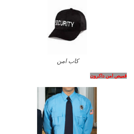
كاب امن
قميص امن داكرون