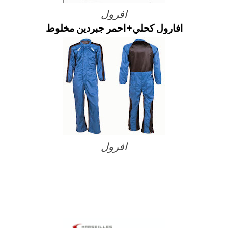
افرول
افارول كحلي+احمر جبردين مخلوط
افرول