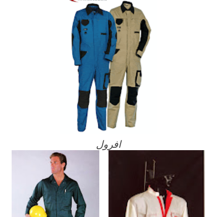
افرول