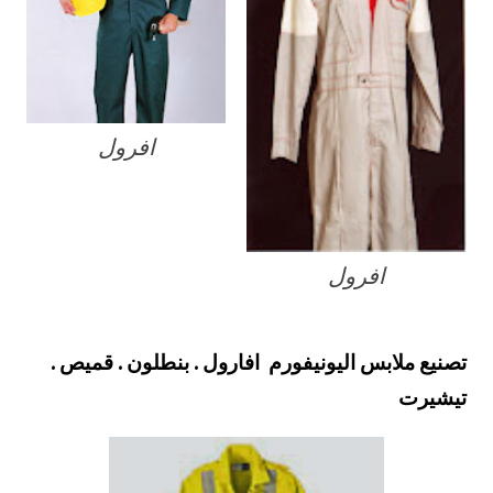
افرول
افرول
تصنيع ملابس اليونيفورم افارول . بنطلون . قميص .
تيشيرت