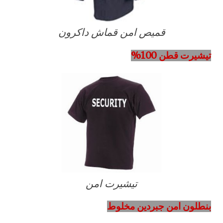
قميص امن قماش داكرون
تيشيرت قطن 100%
تيشيرت امن
بنطلون امن جبردين مخلوط