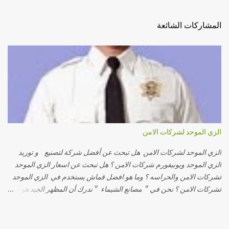
المشاركات الشائعة
الزي الموحد لشركات الامن
الزي الموحد لشركات الامن هل تبحث عن أفضل شركة لتصنيع و توريد
الزي الموحد ويونيفورم شركات الامن ؟ هل تبحث عن اسعار الزي الموحد
لشركات الامن والحراسه ؟ وما هو افضل قماش يستخدم في الزي الموحد
لشركات الامن ؟ نحن في " مصانع الشيماء " ندرك أن المظهر الجيد هو أول
إنطباع تتركه شركات الأمن لدي عملائها لذلك قمنا بتوفير 3 انواع من الزي
الموحد لشركات الأمن ( قميص -بنطلون - تيشيرت - جاكيت ) بتصميمات
مختلفة من حيث الخامات ونسبة الخلط و تتميز تصميماتنا بالاناقة والجودة