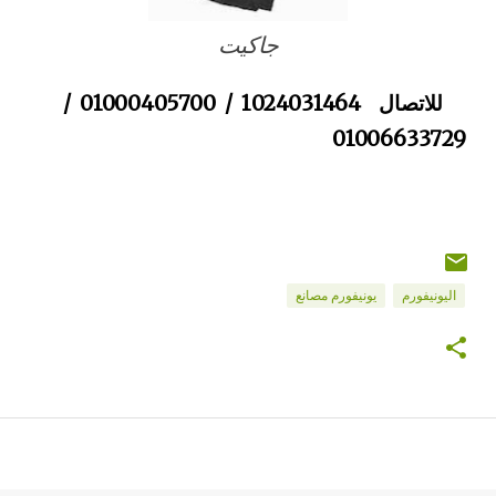
جاكيت
للاتصال 1024031464 / 01000405700 /
01006633729
اليونيفورم
يونيفورم مصانع