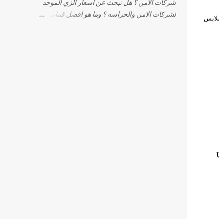
شركات الامن ؟ هل تبحث عن اسعار الزي الموحد
لشركات الامن والحراسه ؟ وما هو افضل قماش
ملابس
يستخدم في الزي الموحد لشركات الامن ؟ نحن
في " مصانع الشيماء " ندرك أن المظهر الجيد هو
أول إنطباع تتركه شركات الأمن لدي عملائها لذلك
قمنا بتوفير 3 انواع من الزي الموحد لشركات الأمن
( قميص -بنطلون - تيشيرت - جاكيت ) بتصميمات
مختلفة من حيث الخامات ونسبة الخلط و تتميز
تصميماتنا بالاناقة والجودة وتوفر الراحة والشعور
بالثقة لتناسب رجال الامن والحراسات وإليكم بعض
من صور منتجاتنا الخاصة بيونيفورم و الزى الموحد
لشركات الامن الزى الموحد لشركات الامن 1-
الزي الموحد لشركات الامن يتكون من : قميص
ابيض داكون يتميز بالمتانة ومقاومة الإنكماش
والكرمشة ليتحمل الإستخدام الشاق اليومي لرجل
الحراسات القميص مزود باسبلايت و أكمام طويلة
، بالإضافة لقايش اسود وبنطلون اسود من قماش
الجبردين المميز من انتاج مصانعنا وكرافت اسود
الزي الموحد لشركات ...