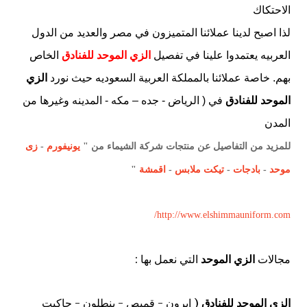
الاحتكاك
لذا اصبح لدينا عملائنا المتميزون في مصر والعديد من الدول
العربيه يعتمدوا علينا في تفصيل
الزي الموحد للفنادق
الخاص
بهم. خاصة عملائنا بالمملكة العربية السعوديه
حيث نورد
الزي
الموحد للفنادق
في ( الرياض
-
جده
–
مكه - المدينه وغيرها من
المدن
للمزيد من التفاصيل عن منتجات شركة الشيماء من "
يونيفورم
-
زى
موحد
-
بادجات
-
تيكت ملابس
-
اقمشة
"
http://www.elshimmauniform.com/
مجالات
الزي الموحد
التي نعمل بها :
الزي الموحد للفنادق
( ابرون - قميص - بنطلون - جاكيت