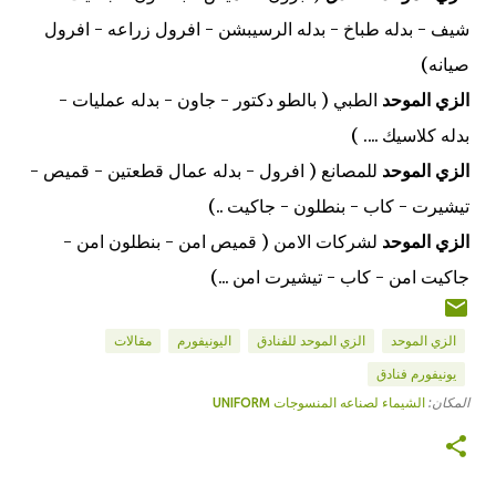
شيف - بدله طباخ - بدله الرسيبشن - افرول زراعه - افرول
صيانه)
الزي الموحد
الطبي ( بالطو دكتور - جاون - بدله عمليات -
بدله كلاسيك .... )
الزي الموحد
للمصانع ( افرول - بدله عمال قطعتين - قميص -
تيشيرت - كاب - بنطلون - جاكيت ..)
الزي الموحد
لشركات الامن ( قميص امن - بنطلون امن -
جاكيت امن - كاب - تيشيرت امن ...)
الزي الموحد
الزي الموحد للفنادق
اليونيفورم
مقالات
يونيفورم فنادق
المكان:
الشيماء لصناعه المنسوجات UNIFORM