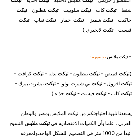
اكسسوار حريمى -
تيكت
ملابس داخليه -
تيكت
احذيه -
تيكت
شنط -
تيكت
كاب -
تيكت
سلوبيت -
تيكت
بنطلون -
تيكت
جاكيت -
تيكت
شميز -
تيكت
خمار -
تيكت
نقاب -
تيكت
فيست -
تكيت
لانجيري )
-
تيكت ملابس
يونيفورم :-
(
تيكت
قميص -
تيكت
بنطلون -
تيكت
بدله -
تيكت
كرافت -
تيكت
افرول -
تيكت
تي شيرت بولو -
تيكت
تيشرت بيزك -
تيكت
كاب -
تيكت
فيست -
تيكت
حذاء )
يسعدنا تلبية احتياجتكم من تيكت الملابس بمصر والوطن
العربي ، علما بأن الكميات الاقتصاديه في
تيكت ملابس
النسيج
تبدأ من 1000 متر في التصميم للشكل الواحد.ولمعرفه