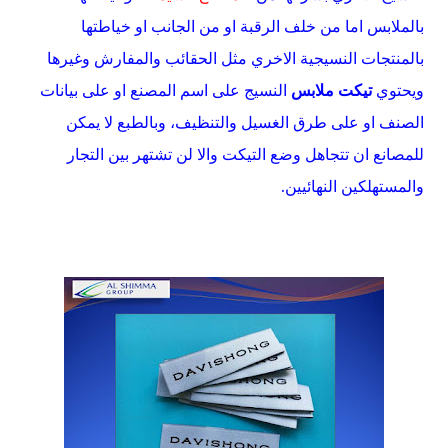
بالملابس اما من خلف الرقبة او من الجانب او خياطتها
بالمنتجات النسيجية الاخري مثل الحقائب والمفارش وغيرها
ويحتوي
تيكت ملابس
النسيج على اسم المصنع او على بيانات
الصنف او على طرق الغسيل والتنظيف، وبالطبع لا يمكن
للمصانع ان تتجاهل وضع التيكت والا لن تشتهر بين التجار
والمستهلكين النهائيين.