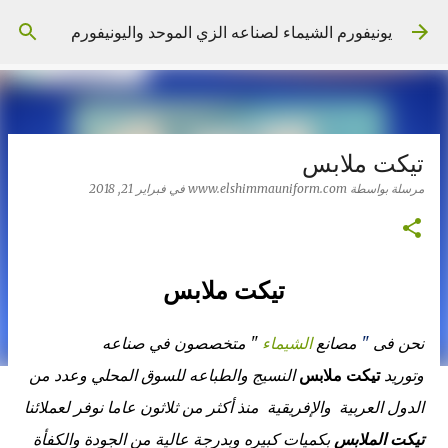
التخطي إلى المحتوى الرئيسي
يونيفورم الشيماء لصناعه الزي الموحد واليونيفورم
تيكت ملابس
مرسلة بواسطة
www.elshimmauniform.com
في
فبراير 21, 2018
تيكت ملابس
نحن فى
"
مصانع
الشيماء
"
متخصصون في صناعه
وتوريد
تيكت ملابس
النسيج والطباعه للسوق المحلي وعدد من
الدول العربية والإفريقية منذ أكثر من ثلاثون عاما نوفر لعملائنا
تيكت الملابس
بكميات كبيره
وبدرجة عالية من الجودة والكفأة