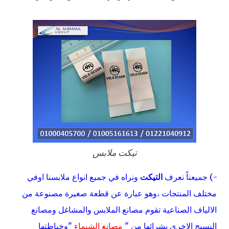
تيكت ملابس
-) جميعناً نعرف
التيكت
ونراه في جميع انواع ملابسنا اوفي
مختلف المنتجات ،وهو عبارة عن قطعة صغيرة مصنوعة من
الالياف الصناعية تقوم مصانع الملابس والمشاغل ومصانع
النسيج الاخري بشرائها من "
مصانع الشيماء
"وخياطتها