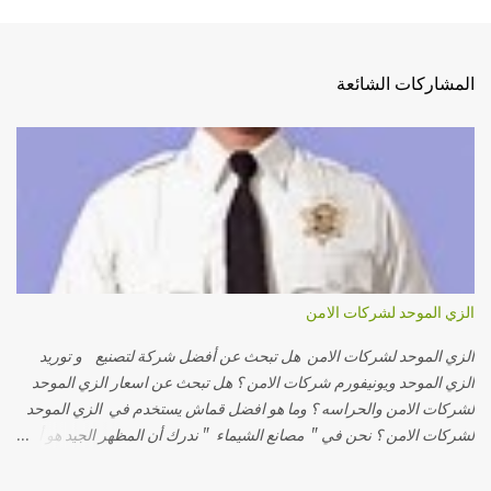
المشاركات الشائعة
الزي الموحد لشركات الامن
الزي الموحد لشركات الامن هل تبحث عن أفضل شركة لتصنيع و توريد
الزي الموحد ويونيفورم شركات الامن ؟ هل تبحث عن اسعار الزي الموحد
لشركات الامن والحراسه ؟ وما هو افضل قماش يستخدم في الزي الموحد
لشركات الامن ؟ نحن في " مصانع الشيماء " ندرك أن المظهر الجيد هو أول
إنطباع تتركه شركات الأمن لدي عملائها لذلك قمنا بتوفير 3 انواع من الزي
الموحد لشركات الأمن ( قميص -بنطلون - تيشيرت - جاكيت ) بتصميمات